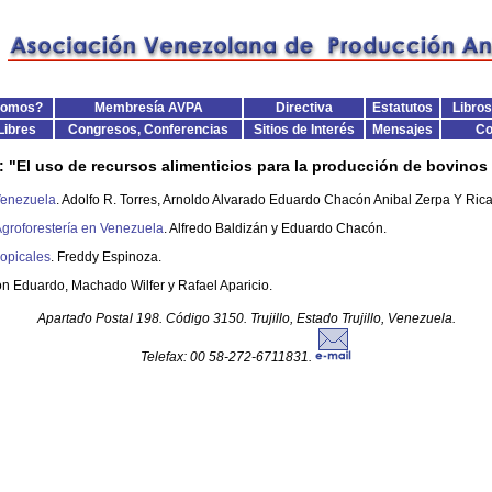
Somos?
Membresía AVPA
Directiva
Estatutos
Libros
Libres
Congresos, Conferencias
Sitios de Interés
Mensajes
Co
o: : "El uso de recursos alimenticios para la producción de bovinos
Venezuela
. Adolfo R. Torres, Arnoldo Alvarado Eduardo Chacón Anibal Zerpa Y Ri
Agroforestería en Venezuela
. Alfredo Baldizán y Eduardo Chacón.
ropicales
. Freddy Espinoza.
n Eduardo, Machado Wilfer y Rafael Aparicio.
Apartado Postal 198. Código 3150. Trujillo, Estado Trujillo, Venezuela.
Telefax: 00 58-272-6711831.